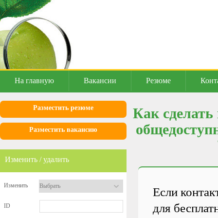
На главную
Вакансии
Резюме
Конт
Разместить резюме
Как сделать
общедоступн
Разместить вакансию
Изменить / удалить
Изменить
Если контак
для бесплат
ID