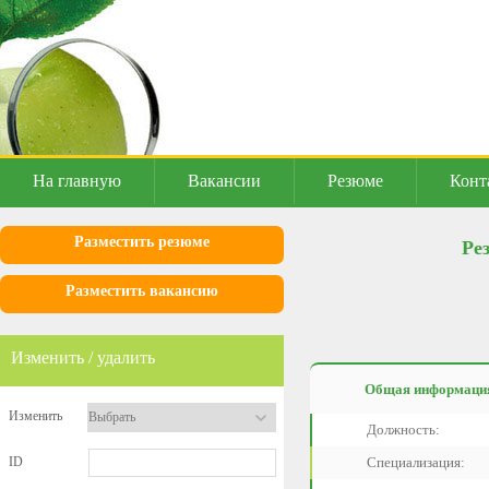
На главную
Вакансии
Резюме
Конт
Разместить резюме
Ре
Разместить вакансию
Изменить / удалить
Общая информаци
Изменить
Должность:
ID
Специализация: