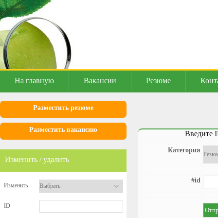
На главную
Вакансии
Резюме
Конт
Разместить резюме
Разместить вакансию
Введите I
Категория
Изменить / удалить
#id
Изменить
ID