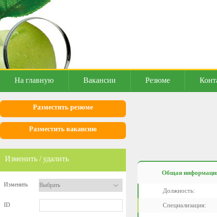
На главную
Вакансии
Резюме
Конт
Разместить резюме
Разместить вакансию
Изменить / удалить
Общая информаци
Изменить
Должность:
ID
Специализация: