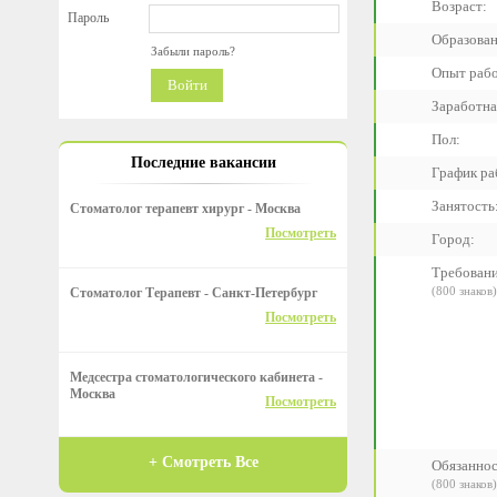
Возраст:
Пароль
Образован
Забыли пароль?
Опыт раб
Войти
Заработная
Пол:
Последние вакансии
График ра
Занятость
Стоматолог терапевт хирург - Москва
Посмотреть
Город:
Требован
(800 знаков)
Стоматолог Терапевт - Санкт-Петербург
Посмотреть
Медсестра стоматологического кабинета -
Москва
Посмотреть
+ Смотреть Все
Обязанно
(800 знаков)