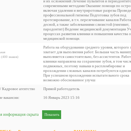
и их осложнений Лечение пульпитов и периодонтит
современными методами Оказание помощи по остро
включая удаления и внутриротовые разрезы Провед
профессиональной гигиены Подготовка зубов под
протезирование, в т.ч. перелечивание каналов Работа
десной, а также заболеваниями слизистой (гингивит,
пародонтит) Ведение медицинской документации Уч
процессах развития клиники и повышения качества 
медицинской помощи.
Работа на оборудовании среднего уровня, которого з
хватает для выполнения работ. Большая часть манип
ьная
выполняется самостоятельно, без ассистентов. Работ
(400 знаков)
клиники направлена на сохранение зубов, в том числ
подвижных, поэтому навыки в распломбировке и
прохождении сложных каналов потребуются однозн
При успешном прохождении испытательного срока
возможно обоснованное улучш
/ Кадровое агентство
Прямой работодатель
е вакансии:
16 Январь 2023 15:16
ая информация скрыта
Показать