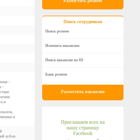
Разместить резюме
Поиск сотрудников
Поиск резюме
Изменить вакансию
Поиск вакансии по ID
Банк резюме
инки -
 -
ствие
Разместить вакансию
нения
а и
оналом,
линики и
Приглашаем всех на
нашу страницу
й
Facebook
ий зубов