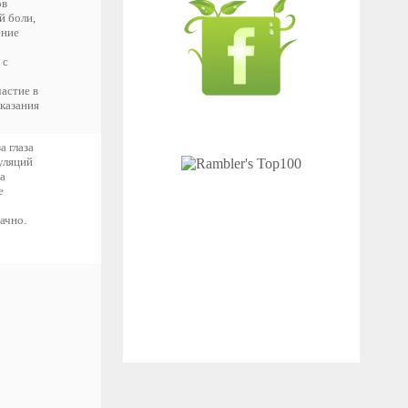
ов
й боли,
ение
 с
астие в
оказания
а глаза
уляций
а
е
ачно.