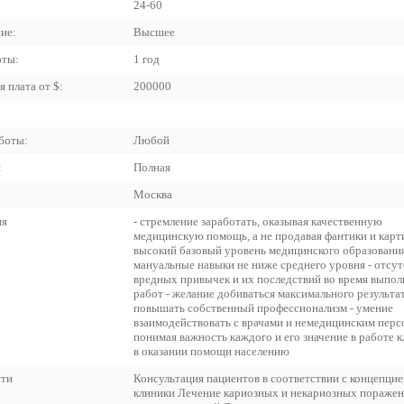
24-60
ие:
Высшее
оты:
1 год
 плата от $:
200000
боты:
Любой
:
Полная
Москва
ия
- стремление заработать, оказывая качественную
медицинскую помощь, а не продавая фантики и карт
высокий базовый уровень медицинского образования
мануальные навыки не ниже среднего уровня - отсут
вредных привычек и их последствий во время выпол
работ - желание добиваться максимального результат
повышать собственный профессионализм - умение
взаимодействовать с врачами и немедицинским перс
понимая важность каждого и его значение в работе к
в оказании помощи населению
сти
Консультация пациентов в соответствии с концепцие
клиники Лечение кариозных и некариозных поражен