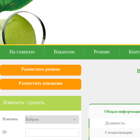
На главную
Вакансии
Резюме
Конт
Разместить резюме
В
Разместить вакансию
Изменить / удалить
Общая информаци
Изменить
Должность:
ID
Специализация: