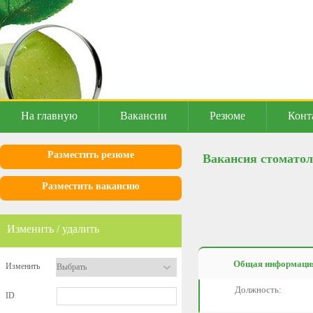
На главную
Вакансии
Резюме
Конт
Разместить резюме
Вакансия стоматоло
Разместить вакансию
Изменить / удалить
Общая информаци
Изменить
Должность:
ID