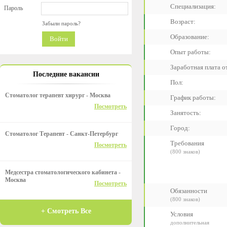
Специализация:
Пароль
Возраст:
Забыли пароль?
Образование:
Войти
Опыт работы:
Заработная плата от
Последние вакансии
Пол:
Стоматолог терапевт хирург - Москва
График работы:
Посмотреть
Занятость:
Город:
Стоматолог Терапевт - Санкт-Петербург
Требования
Посмотреть
(800 знаков)
Медсестра стоматологического кабинета -
Москва
Посмотреть
Обязанности
(800 знаков)
+ Смотреть Все
Условия
дополнительная